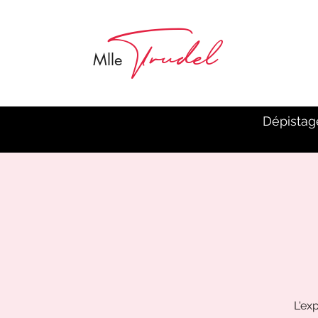
Trudel
M
lle
Dépistag
L'ex