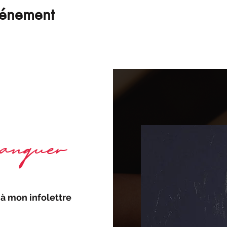
vénement
nquer
à mon infolettre 