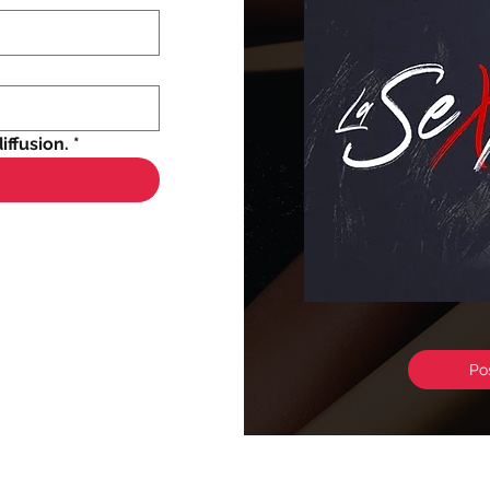
iffusion.
*
Po