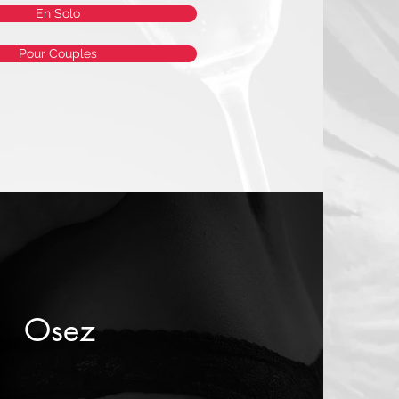
En Solo
Pour Couples
Osez