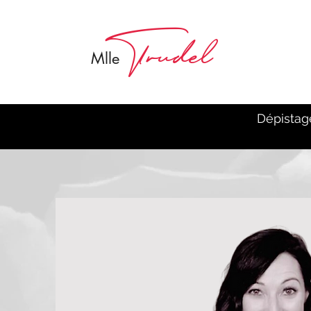
Trudel
M
lle
Dépistag