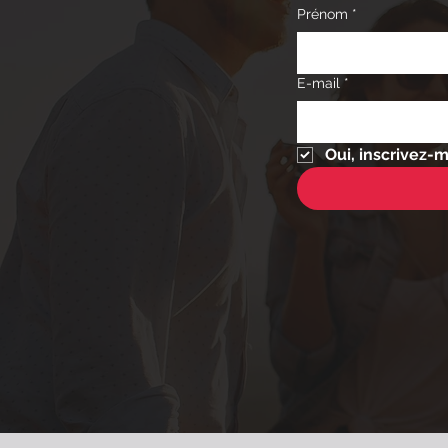
Prénom
*
E-mail
*
Oui, inscrivez-mo