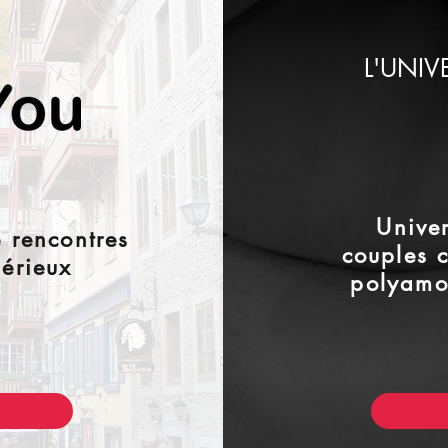
L'UNIV
Unive
e rencontres
couples c
sérieux
polyamou