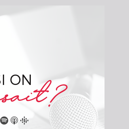
asait?
SI ON