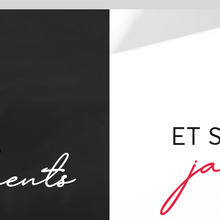
j
ents
ET 