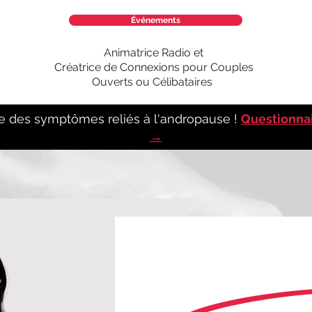
Événements
Animatrice Radio et
Créatrice de Connexions pour Couples
Ouverts ou Célibataires
e des symptômes reliés à l'andropause !
Questionna
→