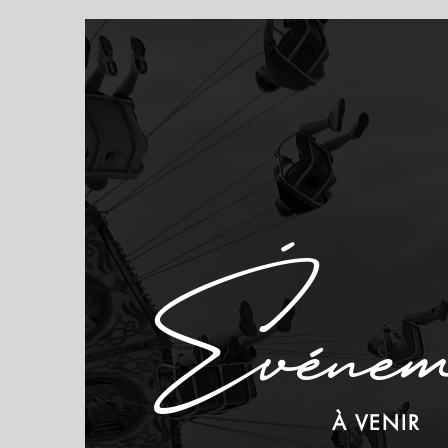
Événem
À VENIR