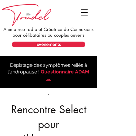
Animatrice radio et Créatrice de Connexions
pour célibataires ou couples ouverts
Événements
Dépistage des symptômes reliés à
l'andropause !
Questionnaire ADAM
→
Rencontre Select
Recontre
pour