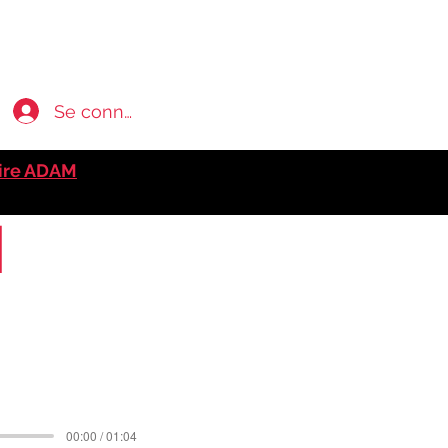
Se connecter
ire ADAM
l
00:00 / 01:04