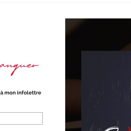
nquer
à mon infolettre 