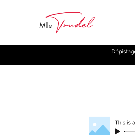
Trudel
M
lle
Dépistag
This is a