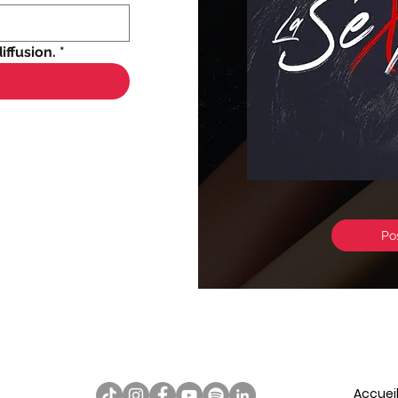
iffusion.
*
Po
Accuei