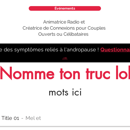
Événements
Animatrice Radio et
Créatrice de Connexions pour Couples
Ouverts ou Célibataires
e des symptômes reliés à l'andropause !
Questionna
→
Nomme ton truc lo
mots ici
 Title 01
Mel et