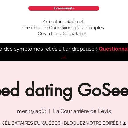
Événements
Animatrice Radio et
Créatrice de Connexions pour Couples
Ouverts ou Célibataires
e des symptômes reliés à l'andropause !
Questionna
→
ed dating GoSe
mer. 19 août
  |  
La Cour arrière de Lévis
CÉLIBATAIRES DU QUÉBEC : BLOQUEZ VOTRE SOIRÉE ! 📅