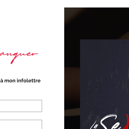
nquer
à mon infolettre 