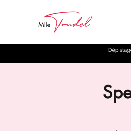
Trudel
M
lle
Dépistag
Spe