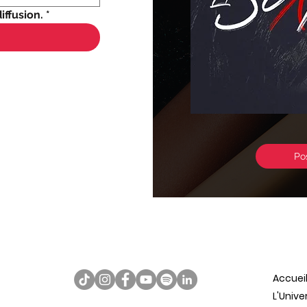
iffusion.
*
Po
Accuei
L'Univ