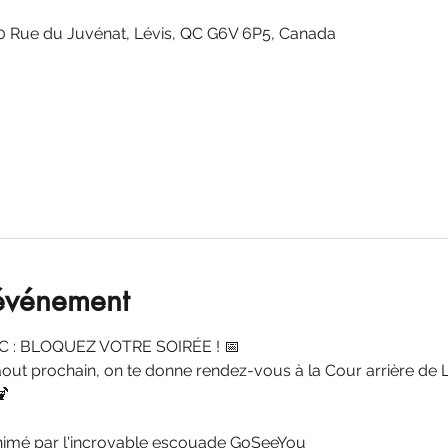
 30 Rue du Juvénat, Lévis, QC G6V 6P5, Canada
'événement
 : BLOQUEZ VOTRE SOIRÉE ! 📅
aout prochain, on te donne rendez-vous à la Cour arrière de L
🍹
nimé par l'incroyable escouade GoSeeYou