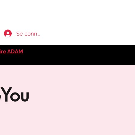
Se connecter
ire ADAM
eYou