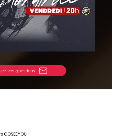
sez vos questions
l
ers GOSEEYOU +