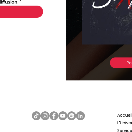
iffusion.
*
Po
Accuei
L'Univ
Service