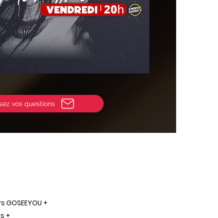
sez vos questions
l
ers GOSEEYOU +
s +