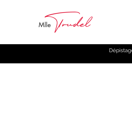
Trudel
M
lle
Dépistag