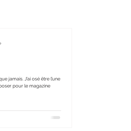
e
ai osé être l’une
 poser pour le magazine