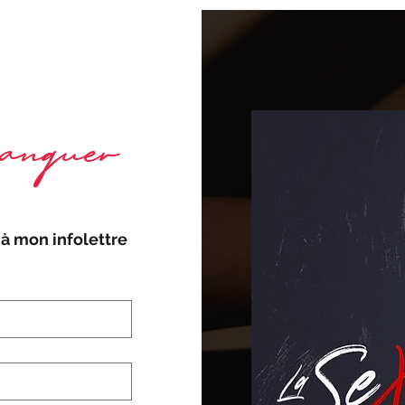
nquer
à mon infolettre 